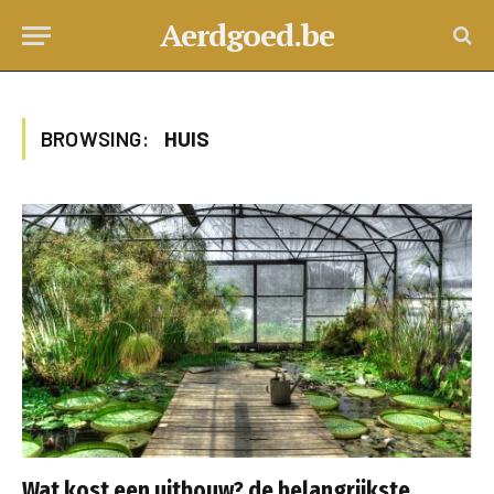
Aerdgoed.be
BROWSING:
HUIS
Wat kost een uitbouw? de belangrijkste