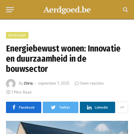
Aerdgoed.be
DUURZAAM
Energiebewust wonen: Innovatie
en duurzaamheid in de
bouwsector
By
Chris
september 7, 2025
Geen reacties
7 Mins Read
Facebook
Twitter
LinkedIn