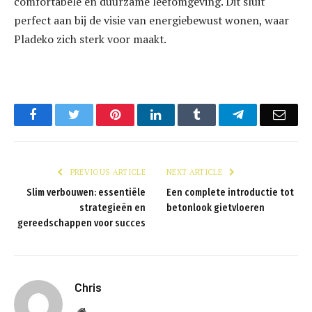
comfortabele en duurzame leefomgeving. Dit sluit
perfect aan bij de visie van energiebewust wonen, waar
Pladeko zich sterk voor maakt.
Facebook
Twitter
Pinterest
LinkedIn
Tumblr
Telegram
Emai
PREVIOUS ARTICLE
NEXT ARTICLE
Slim verbouwen: essentiële
Een complete introductie tot
strategieën en
betonlook gietvloeren
gereedschappen voor succes
Chris
Website