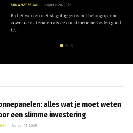
BOUWMATERIAAL
augustus 28, 2024
Bij het werken met slagpluggen is het belangrijk om
zowel de materialen als de constructiemethoden goed
te…
onnepanelen: alles wat je moet weten
oor een slimme investering
NEN
februari 19, 2025