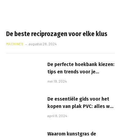
De beste reciprozagen voor elke klus
MACHINES
augustus 28, 2024
De perfecte hoekbank kiezen:
tips en trends voor je
woonkamer
mei 19, 2024
De essentiële gids voor het
kopen van plak PVC: alles wat
u moet weten
april 8, 2024
Waarom kunstgras de