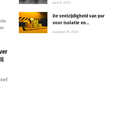
zomer
april 8, 2024
De veelzijdigheid van pur
rin
voor isolatie en
er
constructie
augustus 28, 2024
ver
ll
tief
…