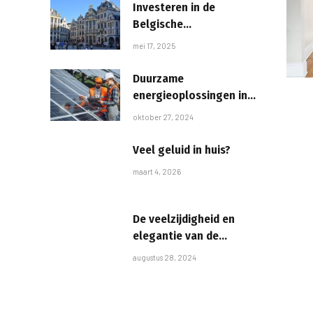
Investeren in de
Belgische
vastgoedmarkt: kansen
mei 17, 2025
en strategieën
Duurzame
energieoplossingen in
Venlo: alles over
oktober 27, 2024
zonnepanelen
Veel geluid in huis?
maart 4, 2026
De veelzijdigheid en
elegantie van de
Artemide Tolomeo
augustus 28, 2024
verlichtingsarmaturen