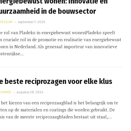
nergiebewust wonen: Innovatie en
uurzaamheid in de bouwsector
URZAAM
september 7, 2025
 rol van Pladeko in energiebewust wonenPladeko speelt
n cruciale rol in de promotie en realisatie van energiebewust
nen in Nederland. Als generaal importeur van innovatieve
stenrijkse…
e beste reciprozagen voor elke klus
CHINES
augustus 28, 2024
j het kiezen van een reciprozaagblad is het belangrijk om te
tten op de materialen en coatings die worden gebruikt. De
sis van de meeste reciprozaagbladen bestaat uit staal,…