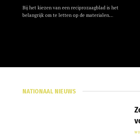
Bij het kiezen van een reciprozaagblad is het
belangrijk om te letten op de materialen…
eert
NATIONAAL NIEUWS
Z
v
WO