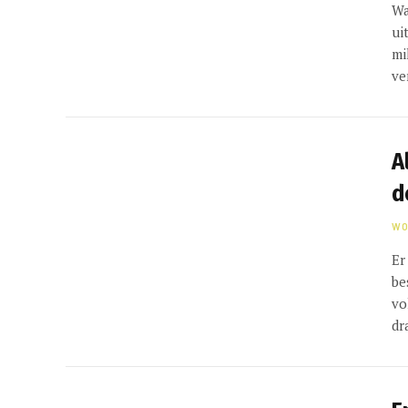
Wa
ui
mi
ve
A
d
WO
Er
be
vo
dr