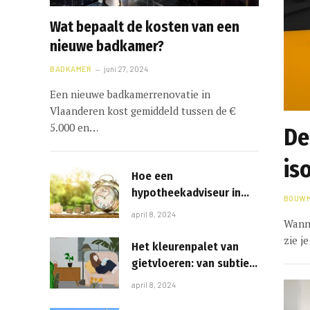
Wat bepaalt de kosten van een
nieuwe badkamer?
BADKAMER
juni 27, 2024
Een nieuwe badkamerrenovatie in
Vlaanderen kost gemiddeld tussen de €
5.000 en…
De
is
Hoe een
hypotheekadviseur in
BOUWM
Leusden je kan helpen
april 8, 2024
Wanne
met je droomhuis
zie j
Het kleurenpalet van
gietvloeren: van subtiele
nuances tot krachtige
april 8, 2024
uitspattingen