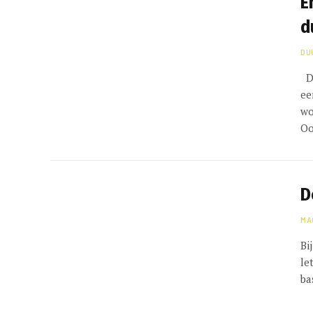
E
d
DU
De
ee
wo
Oo
D
MA
Bi
le
ba