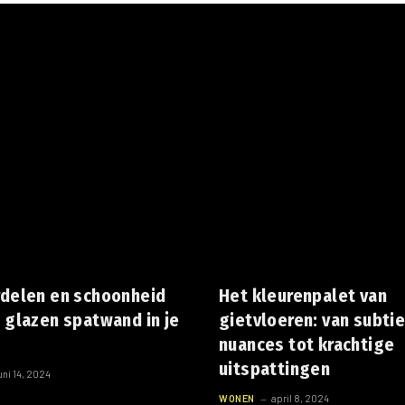
rdelen en schoonheid
Het kleurenpalet van
 glazen spatwand in je
gietvloeren: van subti
nuances tot krachtige
uitspattingen
uni 14, 2024
WONEN
april 8, 2024