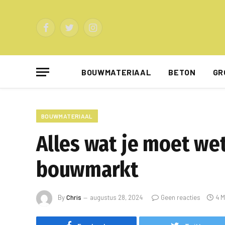
Facebook
Twitter
Instagram
BOUWMATERIAAL
BETON
GR
BOUWMATERIAAL
Alles wat je moet we
bouwmarkt
By
Chris
augustus 28, 2024
Geen reacties
4 M