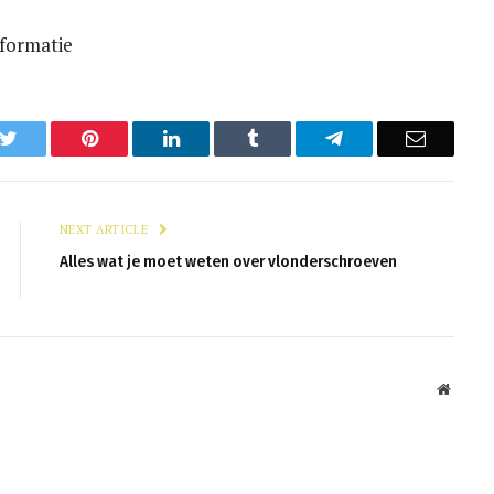
formatie
k
Twitter
Pinterest
LinkedIn
Tumblr
Telegram
Email
NEXT ARTICLE
Alles wat je moet weten over vlonderschroeven
Websit