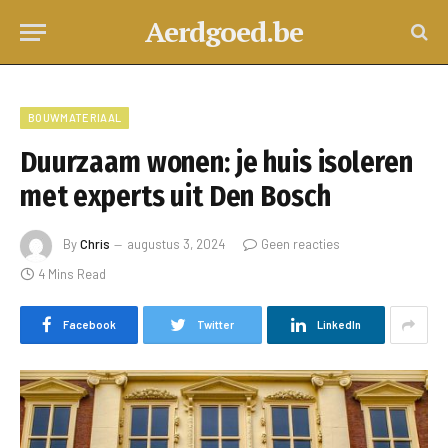
Aerdgoed.be
BOUWMATERIAAL
Duurzaam wonen: je huis isoleren
met experts uit Den Bosch
By
Chris
augustus 3, 2024
Geen reacties
4 Mins Read
Facebook
Twitter
LinkedIn